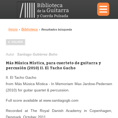
×
Inicio
Biblioteca
›
›
Resultados búsqueda
Menu
VOLVER
Biblioteca
Diccionario
Autor:
Santiago Gutiérrez Bolio
Más Música Mística, para cuerteto de guitarra y
percusión (2010) II. El Tacho Gacho
II. El Tacho Gacho
Área personal
Reproductor
from Más Música Mística - In Memoriam Max Jardow-Pedersen
(2010) for guitar quartet & percussion.
Full score available at www.santiagogb.com
Recorded at The Royal Danish Academy in Copenhagen,
Denmark. October 2011.