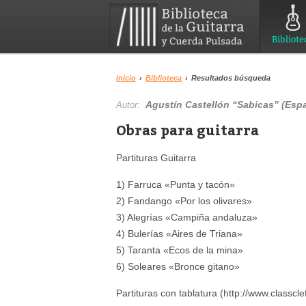
Bibliote
Inicio
›
Biblioteca
›
Resultados búsqueda
Agustín Castellón “Sabicas” (Esp
Autor:
Obras para guitarra
Partituras Guitarra
1) Farruca «Punta y tacón»
2) Fandango «Por los olivares»
3) Alegrías «Campiña andaluza»
4) Bulerías «Aires de Triana»
5) Taranta «Ecos de la mina»
6) Soleares «Bronce gitano»
Partituras con tablatura (http://www.classcl