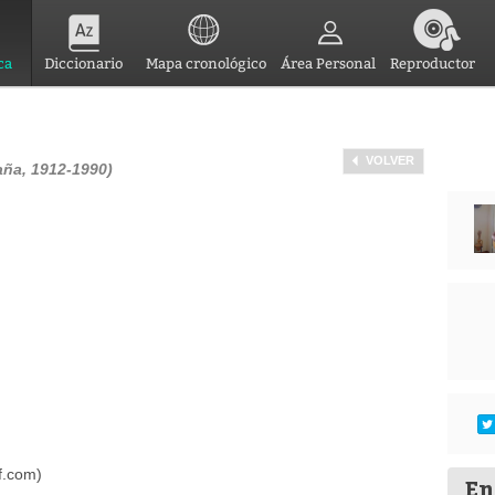
ca
Diccionario
Mapa cronológico
Área Personal
Reproductor
VOLVER
aña, 1912-1990)
ef.com)
En