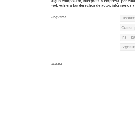
algún compositor, intérprete o empresa, por cua
web vulnera los derechos de autor, infórmenos y 
Etiquetas
Hispanoa
Contemp
Ins. + b
Argenti
Idioma