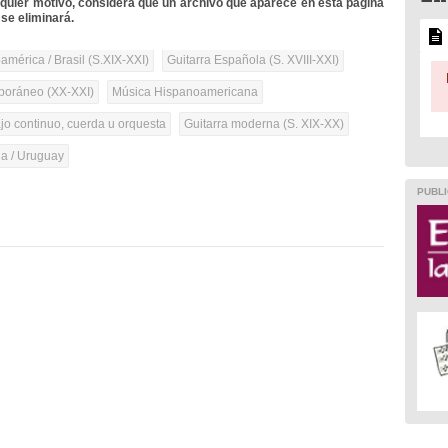
lquier motivo, considera que un archivo que aparece en esta página
se eliminará.
mérica / Brasil (S.XIX-XXI)
Guitarra Española (S. XVIII-XXI)
oráneo (XX-XXI)
Música Hispanoamericana
ajo continuo, cuerda u orquesta
Guitarra moderna (S. XIX-XX)
na / Uruguay
PUBLI