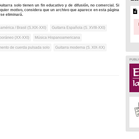
itarra solo tienen un fin educativo y de difusión, no comercial. Si
lquier motivo, considera que un archivo que aparece en esta página
se eliminará.
mérica / Brasil (S.XIX-XXI)
Guitarra Española (S. XVIII-XXI)
oráneo (XX-XXI)
Música Hispanoamericana
umento de cuerda pulsada solo
Guitarra moderna (S. XIX-XX)
PUBLI