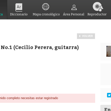
ca
Diccionario
Mapa cronológico
Área Personal
Reproductor
VOLVER
No.1 (Cecilio Perera, guitarra)
nido completo necesitas estar registrado
En