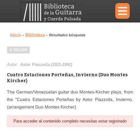
×
Inicio
Biblioteca
›
›
Resultados búsqueda
Menu
VOLVER
Biblioteca
Diccionario
Autor:
Astor Piazzolla (1921-1992)
Cuatro Estaciones Porteñas, Invierno (Duo Montes
Kircher)
The German/Venezuelan guitar duo Montes-Kircher plays, from
Área personal
Reproductor
the "Cuatro Estaciones Porteñas by Astor Piazzolla, Invierno.
(arrangement Duo Montes Kircher)
Para acceder al contenido completo necesitas estar registrado