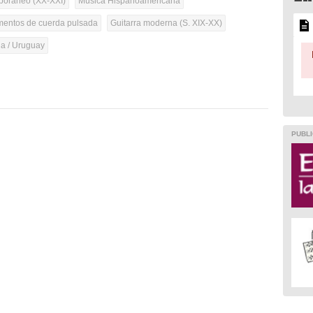
oráneo (XX-XXI)
Música Hispanoamericana
umentos de cuerda pulsada
Guitarra moderna (S. XIX-XX)
na / Uruguay
PUBLI