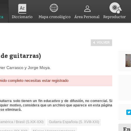
ca
Diccionario
Mapa cronológico
Área Personal
Reproductor
VOLVER
de guitarras)
avier Carrasco y Jorge Moya.
nido completo necesitas estar registrado
itarra solo tienen un fin educativo y de difusión, no comercial. Si
lquier motivo, considera que un archivo que aparece en esta página
se eliminará.
mérica / Brasil (S.XIX-XXI)
Guitarra Española (S. XVIII-XXI)
En