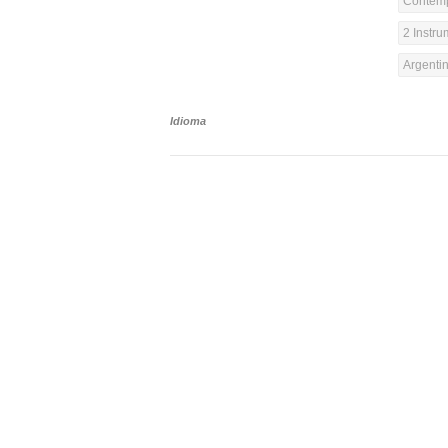
Contemp
2 Instr
Argenti
Idioma