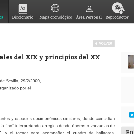
ca
Diccionario
Mapa cronológico
Área Personal
Reproductor
VOLVER
ales del XIX y principios del XX
de Sevilla, 29/2/2000,
organizado por el
tantes y espacios decimonónicos similares, donde coincidían
lo fino” interpretando arreglos desde óperas o zarzuelas de
En
”, y el tocaor para acompañar el cuadro de bailaoras,