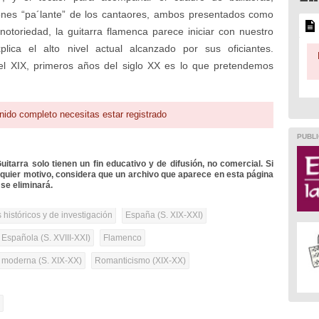
ones “pa´lante” de los cantaores, ambos presentados como
notoriedad, la guitarra flamenca parece iniciar con nuestro
lica el alto nivel actual alcanzado por sus oficiantes.
del XIX, primeros años del siglo XX es lo que pretendemos
nido completo necesitas estar registrado
PUBLI
itarra solo tienen un fin educativo y de difusión, no comercial. Si
lquier motivo, considera que un archivo que aparece en esta página
se eliminará.
 históricos y de investigación
España (S. XIX-XXI)
 Española (S. XVIII-XXI)
Flamenco
a moderna (S. XIX-XX)
Romanticismo (XIX-XX)
l