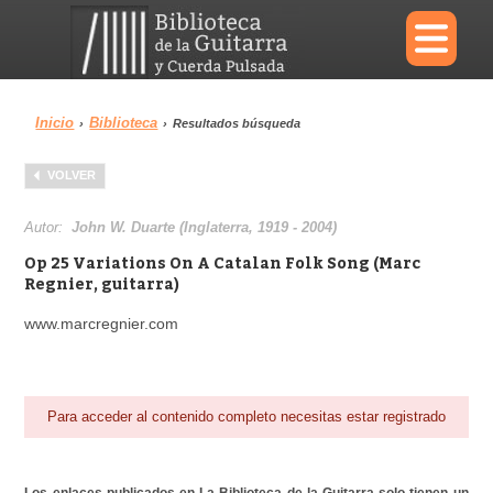
×
Inicio
Biblioteca
›
›
Resultados búsqueda
Menu
VOLVER
Biblioteca
Diccionario
Autor:
John W. Duarte (Inglaterra, 1919 - 2004)
Op 25 Variations On A Catalan Folk Song (Marc
Regnier, guitarra)
www.marcregnier.com
Área personal
Reproductor
Para acceder al contenido completo necesitas estar registrado
Los enlaces publicados en La Biblioteca de la Guitarra solo tienen un