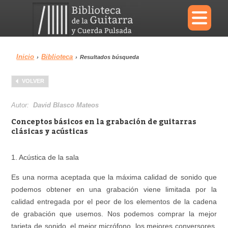
×
Inicio
Biblioteca
›
›
Resultados búsqueda
Menu
VOLVER
Biblioteca
Diccionario
Autor:
David Blasco Mateos
Conceptos básicos en la grabación de guitarras
clásicas y acústicas
Área personal
Reproductor
1. Acústica de la sala
Es una norma aceptada que la máxima calidad de sonido que
podemos obtener en una grabación viene limitada por la
calidad entregada por el peor de los elementos de la cadena
de grabación que usemos. Nos podemos comprar la mejor
tarjeta de sonido, el mejor micrófono, los mejores conversores,