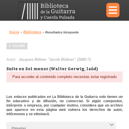
×
Inicio
Biblioteca
›
›
Resultados búsqueda
Menu
VOLVER
Biblioteca
Diccionario
Autor:
Jacques Bittner "Jacob Büttner" (1680-?)
Suite en Sol menor (Walter Gerwig, laúd)
Para acceder al contenido completo necesitas estar registrado
Área personal
Reproductor
Los enlaces publicados en La Biblioteca de la Guitarra solo tienen un
fin educativo y de difusión, no comercial. Si algún compositor,
intérprete o empresa, por cualquier motivo, considera que un archivo
que aparece en esta página web vulnera los derechos de autor,
infórmenos y se eliminará.
Etiquetas