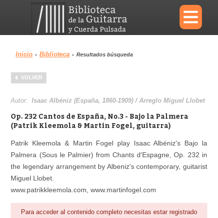
×
Inicio
Biblioteca
›
›
Resultados búsqueda
Menu
VOLVER
Biblioteca
Diccionario
Autor:
Isaac Albéniz (España, 1860-1909) / Arreglo Miguel Llobet
Op. 232 Cantos de España, No.3 - Bajo la Palmera
(Patrik Kleemola & Martin Fogel, guitarra)
Patrik Kleemola & Martin Fogel play Isaac Albéniz's Bajo la
Área personal
Reproductor
Palmera (Sous le Palmier) from Chants d'Espagne, Op. 232 in
the legendary arrangement by Albeniz's contemporary, guitarist
Miguel Llobet.
www.patrikkleemola.com, www.martinfogel.com
Para acceder al contenido completo necesitas estar registrado