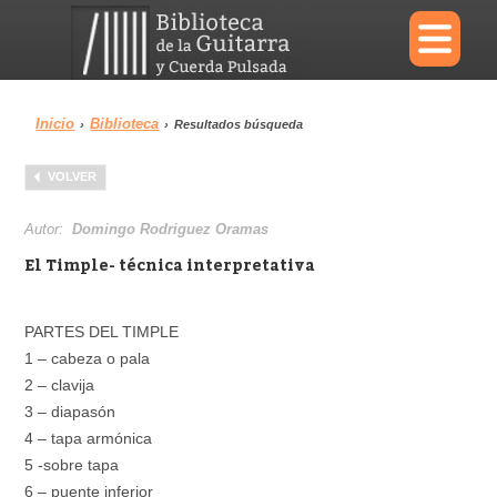
×
Inicio
Biblioteca
›
›
Resultados búsqueda
Menu
VOLVER
Biblioteca
Diccionario
Autor:
Domingo Rodriguez Oramas
El Timple- técnica interpretativa
PARTES DEL TIMPLE
Área personal
Reproductor
1 – cabeza o pala
2 – clavija
3 – diapasón
4 – tapa armónica
5 -sobre tapa
6 – puente inferior