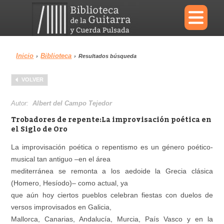
×
Inicio
Biblioteca
›
›
Resultados búsqueda
Menu
VOLVER
Biblioteca
Diccionario
Autor:
Albert del Campo Tejedor
Trobadores de repente:La improvisación poética en
el Siglo de Oro
La improvisación poética o repentismo es un género poético-
Área personal
Reproductor
musical tan antiguo –en el área
mediterránea se remonta a los aedoide la Grecia clásica
(Homero, Hesíodo)– como actual, ya
que aún hoy ciertos pueblos celebran fiestas con duelos de
versos improvisados en Galicia,
Mallorca, Canarias, Andalucía, Murcia, País Vasco y en la