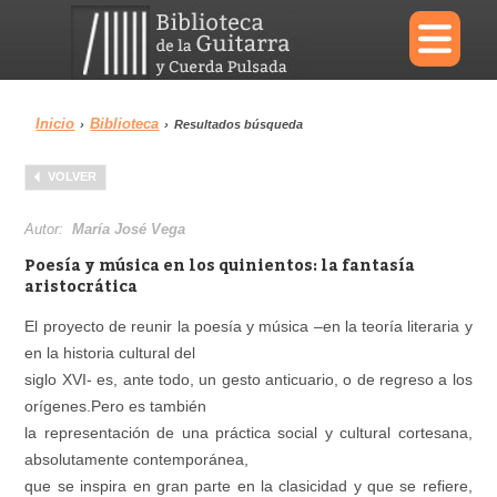
×
Inicio
Biblioteca
›
›
Resultados búsqueda
Menu
VOLVER
Biblioteca
Diccionario
Autor:
María José Vega
Poesía y música en los quinientos: la fantasía
aristocrática
El proyecto de reunir la poesía y música –en la teoría literaria y
Área personal
Reproductor
en la historia cultural del
siglo XVI- es, ante todo, un gesto anticuario, o de regreso a los
orígenes.Pero es también
la representación de una práctica social y cultural cortesana,
absolutamente contemporánea,
que se inspira en gran parte en la clasicidad y que se refiere,