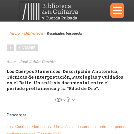
×
Inicio
Biblioteca
›
›
Resultados búsqueda
Menu
VOLVER
Biblioteca
Diccionario
Autor:
José Julián Carrión
Los Cuerpos Flamencos: Descripción Anatómica,
Técnicas de Interpretación, Patologías y Cuidados
en el Baile. Un análisis documental entre el
periodo preflamenco y la “Edad de Oro”.
Área personal
Reproductor
6
0
Descargar
Los Cuerpos Flamencos: Un análisis documental entre el periodo