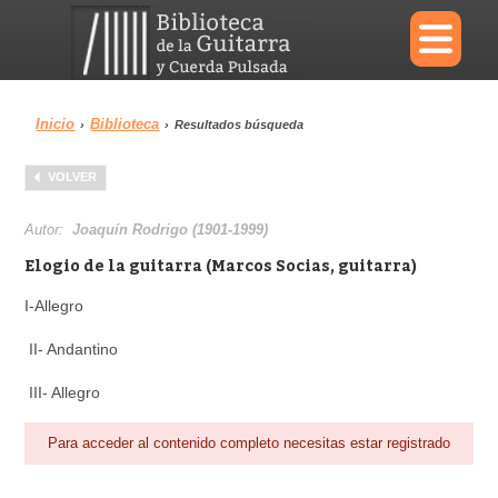
×
Inicio
Biblioteca
›
›
Resultados búsqueda
Menu
VOLVER
Biblioteca
Diccionario
Autor:
Joaquín Rodrigo (1901-1999)
Elogio de la guitarra (Marcos Socias, guitarra)
I-Allegro
Área personal
Reproductor
II- Andantino
III- Allegro
Para acceder al contenido completo necesitas estar registrado