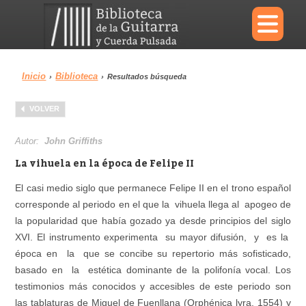
×
Inicio
Biblioteca
›
›
Resultados búsqueda
Menu
VOLVER
Biblioteca
Diccionario
Autor:
John Griffiths
La vihuela en la época de Felipe II
El casi medio siglo que permanece Felipe II en el trono español
corresponde al periodo en el que la vihuela llega al apogeo de
Área personal
Reproductor
la popularidad que había gozado ya desde principios del siglo
XVI. El instrumento experimenta su mayor difusión, y es la
época en la que se concibe su repertorio más sofisticado,
basado en la estética dominante de la polifonía vocal. Los
testimonios más conocidos y accesibles de este periodo son
las tablaturas de Miguel de Fuenllana (Orphénica lyra, 1554) y