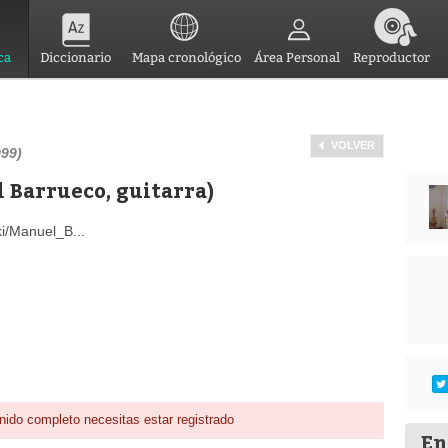
ca
Diccionario
Mapa cronológico
Área Personal
Reproductor
VOLVER
999)
l Barrueco, guitarra)
ki/Manuel_B...
nido completo necesitas estar registrado
En