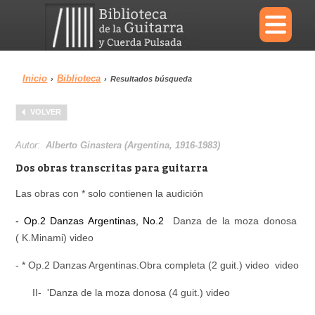
×
Inicio
Biblioteca
›
›
Resultados búsqueda
Menu
VOLVER
Biblioteca
Diccionario
Autor:
Alberto Ginastera (Argentina, 1916-1983)
Dos obras transcritas para guitarra
Las obras con * solo contienen la audición
Área personal
Reproductor
- Op.2 Danzas Argentinas, No.2
Danza de la moza donosa
( K.Minami) video
- * Op.2 Danzas Argentinas.Obra completa (2 guit.) video video
II- 'Danza de la moza donosa (4 guit.) video