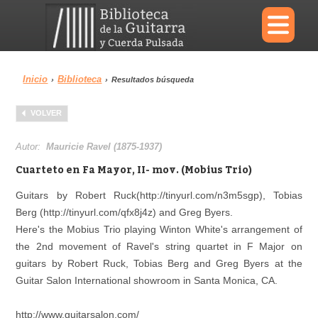
×
Inicio
Biblioteca
›
›
Resultados búsqueda
Menu
VOLVER
Biblioteca
Diccionario
Autor:
Mauricie Ravel (1875-1937)
Cuarteto en Fa Mayor, II- mov. (Mobius Trio)
Guitars by Robert Ruck(http://tinyurl.com/n3m5sgp), Tobias
Berg (http://tinyurl.com/qfx8j4z) and Greg Byers.
Área personal
Reproductor
Here's the Mobius Trio playing Winton White's arrangement of
the 2nd movement of Ravel's string quartet in F Major on
guitars by Robert Ruck, Tobias Berg and Greg Byers at the
Guitar Salon International showroom in Santa Monica, CA.
http://www.guitarsalon.com/