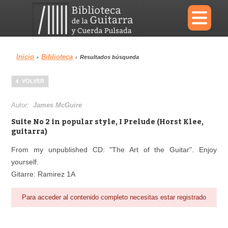
×
Inicio
Biblioteca
›
›
Resultados búsqueda
Menu
VOLVER
Biblioteca
Diccionario
Autor:
James McGuire
Suite No 2 in popular style, I Prelude (Horst Klee,
guitarra)
From my unpublished CD: "The Art of the Guitar". Enjoy
Área personal
Reproductor
yourself.
Gitarre: Ramirez 1A
Para acceder al contenido completo necesitas estar registrado