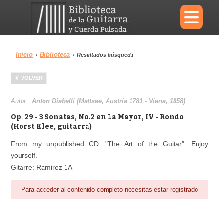
×
Inicio
Biblioteca
›
›
Resultados búsqueda
Menu
VOLVER
Biblioteca
Diccionario
Autor:
Anton Diabelli (Mattsee, Austria 1781 - Viena, 1858)
Op. 29 - 3 Sonatas, No.2 en La Mayor, IV - Rondo
(Horst Klee, guitarra)
From my unpublished CD: "The Art of the Guitar". Enjoy
Área personal
Reproductor
yourself.
Gitarre: Ramirez 1A
Para acceder al contenido completo necesitas estar registrado