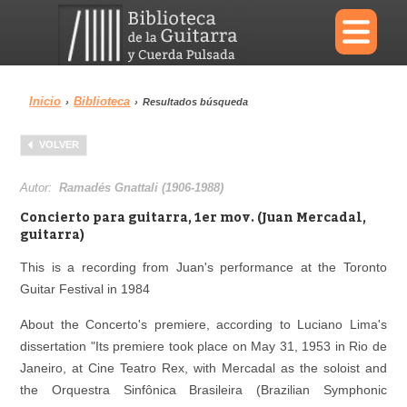
×
Inicio
Biblioteca
›
›
Resultados búsqueda
Menu
VOLVER
Biblioteca
Diccionario
Autor:
Ramadés Gnattali (1906-1988)
Concierto para guitarra, 1er mov. (Juan Mercadal,
guitarra)
This is a recording from Juan's performance at the Toronto
Área personal
Reproductor
Guitar Festival in 1984
About the Concerto's premiere, according to Luciano Lima's
dissertation "Its premiere took place on May 31, 1953 in Rio de
Janeiro, at Cine Teatro Rex, with Mercadal as the soloist and
the Orquestra Sinfônica Brasileira (Brazilian Symphonic