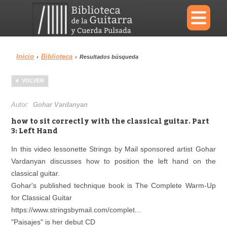
×
Inicio
Biblioteca
›
›
Resultados búsqueda
Menu
VOLVER
Biblioteca
Diccionario
Autor:
Gohar Vardanyan
how to sit correctly with the classical guitar. Part
3: Left Hand
In this video lessonette Strings by Mail sponsored artist Gohar
Área personal
Reproductor
Vardanyan discusses how to position the left hand on the
classical guitar.
Gohar's published technique book is The Complete Warm-Up
for Classical Guitar
https://www.stringsbymail.com/complet...
"Paisajes" is her debut CD