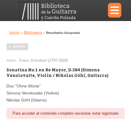
×
Inicio
Biblioteca
›
›
Resultados búsqueda
Menu
VOLVER
Biblioteca
Diccionario
Autor:
Franz Schubert (1797-1828)
Sonatina No.1 en Re Mayor, D.384 (Simona
Venslovaite, Violín / Nikolas Göhl, Guitarra)
Duo "Ohne Worte"
Área personal
Reproductor
Simona Venslovaite (Violine)
Nikolas Göhl (Gitarre)
Para acceder al contenido completo necesitas estar registrado