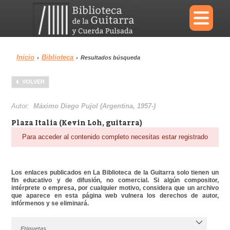
×
Inicio
Biblioteca
›
›
Resultados búsqueda
Menu
VOLVER
Biblioteca
Diccionario
Autor:
Máximo Diego Pujol (Argentina, 1957-)
Plaza Italia (Kevin Loh, guitarra)
Para acceder al contenido completo necesitas estar registrado
Área personal
Reproductor
Los enlaces publicados en La Biblioteca de la Guitarra solo tienen un
fin educativo y de difusión, no comercial. Si algún compositor,
intérprete o empresa, por cualquier motivo, considera que un archivo
que aparece en esta página web vulnera los derechos de autor,
infórmenos y se eliminará.
Etiquetas