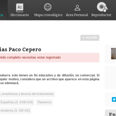
ca
Diccionario
Mapa cronológico
Área Personal
Reproductor
VOLVER
rias Paco Cepero
nido completo necesitas estar registrado
itarra solo tienen un fin educativo y de difusión, no comercial. Si
lquier motivo, considera que un archivo que aparece en esta página
se eliminará.
, enseñanza y técnica del instrumento
 Española (S. XVIII-XXI)
Flamenco
a moderna (S. XIX-XX)
En