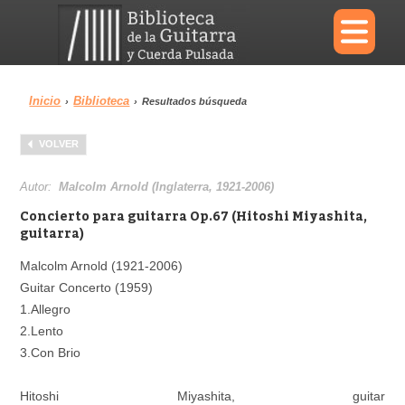
×
Inicio
Biblioteca
›
›
Resultados búsqueda
Menu
VOLVER
Biblioteca
Diccionario
Autor:
Malcolm Arnold (Inglaterra, 1921-2006)
Concierto para guitarra Op.67 (Hitoshi Miyashita,
guitarra)
Malcolm Arnold (1921-2006)
Área personal
Reproductor
Guitar Concerto (1959)
1.Allegro
2.Lento
3.Con Brio
Hitoshi Miyashita, guitar