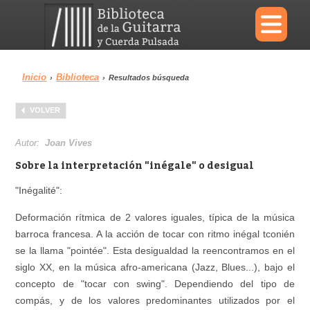
×
Inicio
Biblioteca
›
›
Resultados búsqueda
Menu
VOLVER
Biblioteca
Diccionario
Autor:
Joan Vives
Sobre la interpretación "inégale" o desigual
"Inégalité":
Área personal
Reproductor
Deformación rítmica de 2 valores iguales, típica de la música
barroca francesa. A la acción de tocar con ritmo inégal tconién
se la llama "pointée". Esta desigualdad la reencontramos en el
siglo XX, en la música afro-americana (Jazz, Blues...), bajo el
concepto de "tocar con swing". Dependiendo del tipo de
compás, y de los valores predominantes utilizados por el