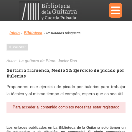
×
Inicio
Biblioteca
›
›
Resultados búsqueda
Menu
VOLVER
Biblioteca
Diccionario
Autor:
La guitarra de Pimo. Javier Ros
Guitarra flamenca, Medio 12: Ejercicio de picado por
Bulerias
Proponeros este ejercicio de picado por bulerias para trabajar
Área personal
Reproductor
la técnica y al mismo tiempo el compás, espero que os sea útil.
Para acceder al contenido completo necesitas estar registrado
Los enlaces publicados en La Biblioteca de la Guitarra solo tienen un
fin educativo y de difusión, no comercial. Si algún compositor,