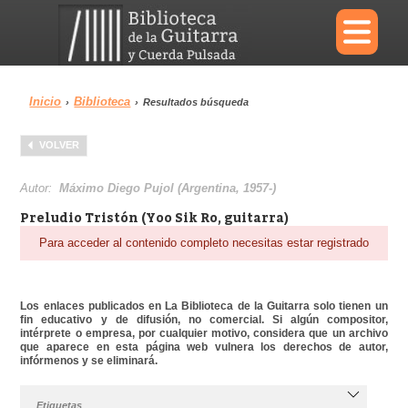
×
Inicio
Biblioteca
›
›
Resultados búsqueda
Menu
VOLVER
Biblioteca
Diccionario
Autor:
Máximo Diego Pujol (Argentina, 1957-)
Preludio Tristón (Yoo Sik Ro, guitarra)
Para acceder al contenido completo necesitas estar registrado
Área personal
Reproductor
Los enlaces publicados en La Biblioteca de la Guitarra solo tienen un
fin educativo y de difusión, no comercial. Si algún compositor,
intérprete o empresa, por cualquier motivo, considera que un archivo
que aparece en esta página web vulnera los derechos de autor,
infórmenos y se eliminará.
Etiquetas