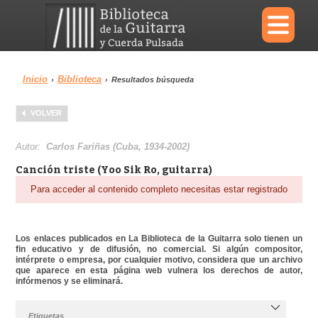
×
Inicio
Biblioteca
›
›
Resultados búsqueda
Menu
VOLVER
Biblioteca
Diccionario
Autor:
Carlos Fariñas (Cuba, 1934-2002)
Canción triste (Yoo Sik Ro, guitarra)
Para acceder al contenido completo necesitas estar registrado
Área personal
Reproductor
Los enlaces publicados en La Biblioteca de la Guitarra solo tienen un
fin educativo y de difusión, no comercial. Si algún compositor,
intérprete o empresa, por cualquier motivo, considera que un archivo
que aparece en esta página web vulnera los derechos de autor,
infórmenos y se eliminará.
Etiquetas