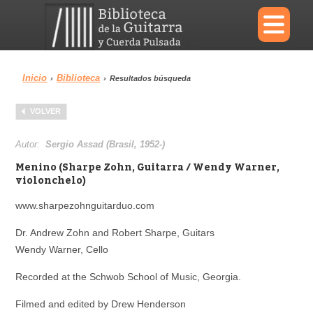
×
Inicio
Biblioteca
›
›
Resultados búsqueda
Menu
VOLVER
Biblioteca
Diccionario
Autor:
Sergio Assad (Brasil, 1952-)
Menino (Sharpe Zohn, Guitarra / Wendy Warner,
violonchelo)
www.sharpezohnguitarduo.com
Área personal
Reproductor
Dr. Andrew Zohn and Robert Sharpe, Guitars
Wendy Warner, Cello
Recorded at the Schwob School of Music, Georgia.
Filmed and edited by Drew Henderson