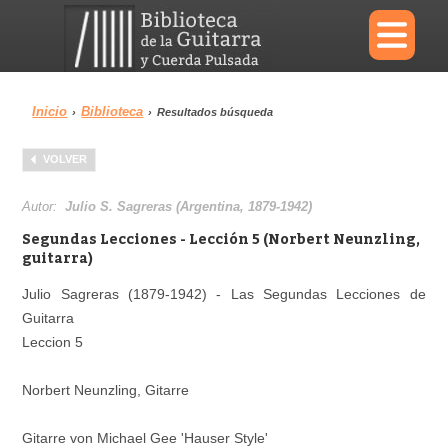
×
Inicio
Biblioteca
›
›
Resultados búsqueda
Menu
VOLVER
Biblioteca
Diccionario
Autor:
Julio S. Sagreras (Argentina, 1879-1942)
Segundas Lecciones - Lección 5 (Norbert Neunzling,
guitarra)
Julio Sagreras (1879-1942) - Las Segundas Lecciones de
Área personal
Reproductor
Guitarra
Leccion 5
Norbert Neunzling, Gitarre
Gitarre von Michael Gee 'Hauser Style'