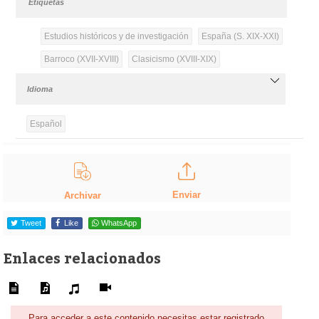
Etiquetas
Estudios históricos y de investigación
España (S. XIX-XXI)
Barroco (XVII-XVIII)
Clasicismo (XVIII-XIX)
Idioma
Español
Enviar
Archivar
Tweet
Like
WhatsApp
Enlaces relacionados
Para acceder a este contenido necesitas estar registrado