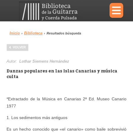
×
Inicio
Biblioteca
›
›
Resultados búsqueda
Menu
VOLVER
Biblioteca
Diccionario
Autor:
Lothar Siemens Hernández
Danzas populares en las Islas Canarias y música
culta
Área personal
Reproductor
*Extractado de la Música en Canarias 2ª Ed. Museo Canario
1977
1. Los sedimentos más antiguos
Es un hecho conocido que «el canario» como baile sobrevivió