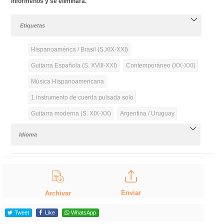
infórmenos y se eliminará.
Etiquetas
Hispanoamérica / Brasil (S.XIX-XXI)
Guitarra Española (S. XVIII-XXI)
Contemporáneo (XX-XXI)
Música Hispanoamericana
1 instrumento de cuerda pulsada solo
Guitarra moderna (S. XIX-XX)
Argentina / Uruguay
Idioma
Enviar
Archivar
Tweet
Like
WhatsApp