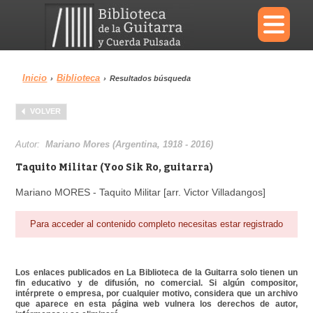
×
Inicio
Biblioteca
›
›
Resultados búsqueda
Menu
VOLVER
Biblioteca
Diccionario
Autor:
Mariano Mores (Argentina, 1918 - 2016)
Taquito Militar (Yoo Sik Ro, guitarra)
Mariano MORES - Taquito Militar [arr. Victor Villadangos]
Área personal
Reproductor
Para acceder al contenido completo necesitas estar registrado
Los enlaces publicados en La Biblioteca de la Guitarra solo tienen un
fin educativo y de difusión, no comercial. Si algún compositor,
intérprete o empresa, por cualquier motivo, considera que un archivo
que aparece en esta página web vulnera los derechos de autor,