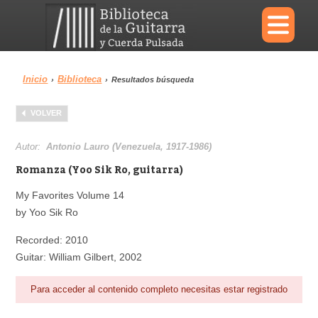
×
Inicio
Biblioteca
›
›
Resultados búsqueda
Menu
VOLVER
Biblioteca
Diccionario
Autor:
Antonio Lauro (Venezuela, 1917-1986)
Romanza (Yoo Sik Ro, guitarra)
My Favorites Volume 14
by Yoo Sik Ro
Área personal
Reproductor
Recorded: 2010
Guitar: William Gilbert, 2002
Para acceder al contenido completo necesitas estar registrado