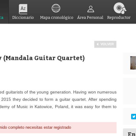
ca
Diccionario
Mapa cronológico
Área Personal
Reproductor
VOLVER
ov (Mandala Guitar Quartet)
fted guitarists of the young generation. Having won numerous
in 2015 they decided to form a guitar quartet. After spending
ademy of Music in Katowice, Poland, it was easy for them to
nido completo necesitas estar registrado
En