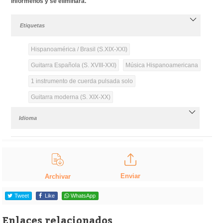
infórmenos y se eliminará.
Etiquetas
Hispanoamérica / Brasil (S.XIX-XXI)
Guitarra Española (S. XVIII-XXI)
Música Hispanoamericana
1 instrumento de cuerda pulsada solo
Guitarra moderna (S. XIX-XX)
Idioma
Enviar
Archivar
Tweet
Like
WhatsApp
Enlaces relacionados