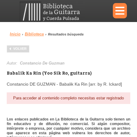
×
Inicio
Biblioteca
›
›
Resultados búsqueda
Menu
VOLVER
Biblioteca
Diccionario
Autor:
Constancio De Guzman
Babalik Ka Rin (Yoo Sik Ro, guitarra)
Constancio DE GUZMAN - Babalik Ka Rin [arr. by R. Ickard]
Área personal
Reproductor
Para acceder al contenido completo necesitas estar registrado
Los enlaces publicados en La Biblioteca de la Guitarra solo tienen un
fin educativo y de difusión, no comercial. Si algún compositor,
intérprete o empresa, por cualquier motivo, considera que un archivo
que aparece en esta página web vulnera los derechos de autor,