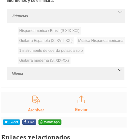
infórmenos y se eliminará.
Etiquetas
Hispanoamérica / Brasil (S.XIX-XXI)
Guitarra Española (S. XVIII-XXI)
Música Hispanoamericana
1 instrumento de cuerda pulsada solo
Guitarra moderna (S. XIX-XX)
Idioma
Enviar
Archivar
Tweet
Like
WhatsApp
Enlaces relacionados