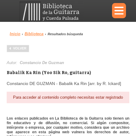
×
Inicio
Biblioteca
›
›
Resultados búsqueda
Menu
VOLVER
Biblioteca
Diccionario
Autor:
Constancio De Guzman
Babalik Ka Rin (Yoo Sik Ro, guitarra)
Constancio DE GUZMAN - Babalik Ka Rin [arr. by R. Ickard]
Área personal
Reproductor
Para acceder al contenido completo necesitas estar registrado
Los enlaces publicados en La Biblioteca de la Guitarra solo tienen un
fin educativo y de difusión, no comercial. Si algún compositor,
intérprete o empresa, por cualquier motivo, considera que un archivo
que aparece en esta página web vulnera los derechos de autor,