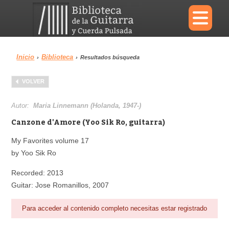
×
Inicio
Biblioteca
›
›
Resultados búsqueda
Menu
VOLVER
Biblioteca
Diccionario
Autor:
Maria Linnemann (Holanda, 1947-)
Canzone d'Amore (Yoo Sik Ro, guitarra)
My Favorites volume 17
by Yoo Sik Ro
Área personal
Reproductor
Recorded: 2013
Guitar: Jose Romanillos, 2007
Para acceder al contenido completo necesitas estar registrado