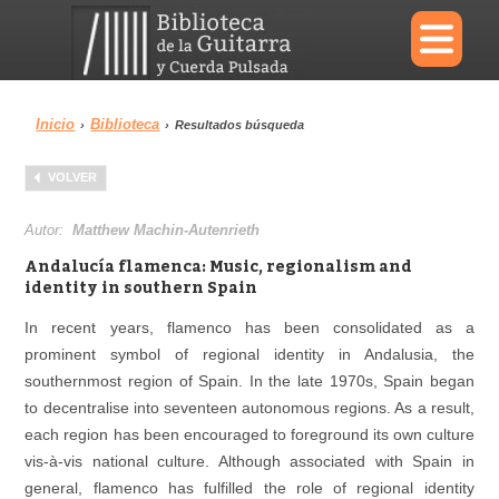
×
Inicio
Biblioteca
›
›
Resultados búsqueda
Menu
VOLVER
Biblioteca
Diccionario
Autor:
Matthew Machin-Autenrieth
Andalucía flamenca: Music, regionalism and
identity in southern Spain
In recent years, flamenco has been consolidated as a
Área personal
Reproductor
prominent symbol of regional identity in Andalusia, the
southernmost region of Spain. In the late 1970s, Spain began
to decentralise into seventeen autonomous regions. As a result,
each region has been encouraged to foreground its own culture
vis-à-vis national culture. Although associated with Spain in
general, flamenco has fulfilled the role of regional identity