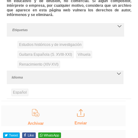
fin educativo y de difusión, no comercial. Si algún compositor,
intérprete o empresa, por cualquier motivo, considera que un archivo
que aparece en esta página web vulnera los derechos de autor,
infórmenos y se eliminará.
Etiquetas
Estudios históricos y de investigación
Guitarra Española (S. XVIII-XXI)
Vihuela
Renacimiento (XIV-XVI)
Idioma
Español
Enviar
Archivar
Tweet
Like
WhatsApp