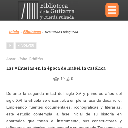
×
Inicio
Biblioteca
›
›
Resultados búsqueda
Menu
VOLVER
Biblioteca
Diccionario
Autor:
John Griffiths
Las vihuelas en la época de Isabel la Católica
19
0
Área personal
Reproductor
Durante la segunda mitad del siglo XV y primeros años del
siglo XVI la vihuela se encontraba en plena fase de desarrollo.
Empleando fuentes documentales, iconográficas y literarias,
este estudio contempla la fase inicial de su historia en
apartados que tratan el instrumento, sus constructores y
tañedores, su técnica instrumental y su repertorio.Trazamos las