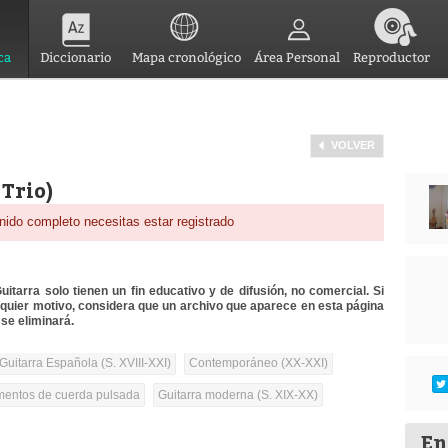
ca
Diccionario
Mapa cronológico
Área Personal
Reproductor
VOLVER
Trio)
nido completo necesitas estar registrado
itarra solo tienen un fin educativo y de difusión, no comercial. Si
lquier motivo, considera que un archivo que aparece en esta página
se eliminará.
Guitarra Española (S. XVIII-XXI)
Contemporáneo (XX-XXI)
umentos de cuerda pulsada
Guitarra moderna (S. XIX-XX)
En