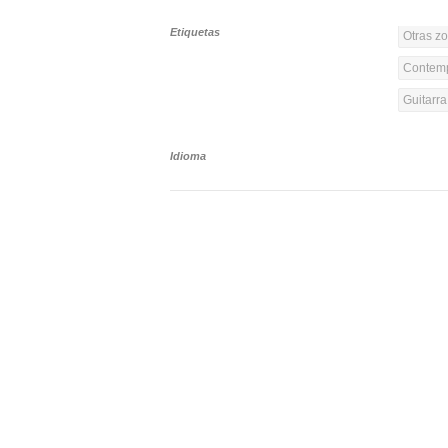
Etiquetas
Otras z
Contemp
Guitarr
Idioma