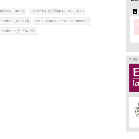
onas de Europa
Guitarra Española (S. XVIII-XXI)
oráneo (XX-XXI)
Ins. + piano u otros instrumentos
a moderna (S. XIX-XX)
PUBLI