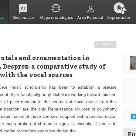
ca
Diccionario
Mapa cronológico
Área Personal
Reproductor
VOLVER
entals and ornamentation in
. Desprez: a comparative study of
 with the vocal sources
nce music scholarship has been to establish a precise
ment of pretonal polyphony. Scholars working toward this end
 of pitch notation in the sources of vocal music from this
the notation, are the only Renaissance sources of polyphony
 examination of these sources, coupled with a reconstruction
e incorporation of chromatic signs, is essential if one is to
and modal procedure operative during the...
En