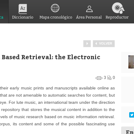
ca
Diccionario
Mapa cronológico
Área Personal
Reproductor
VOLVER
 Based Retrieval: the Electronic
3
0
heir early music prints and manuscripts available online as
s that are not amenable to automatic searches for content, but
e. For lute music, an international team under the direction
repository that stores the musical content in addition to the
vels of music research based on music information retrieval.
corpus, its content and some of the possible fascinating use
En