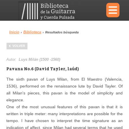
×
Inicio
Biblioteca
›
›
Resultados búsqueda
Menu
VOLVER
Biblioteca
Diccionario
Autor:
Luys Milán (1500 -1560)
Pavana No.6 (David Tayler, laúd)
The sixth pavan of Luys Milan, from El Maestro (Valencia,
1536), performed on the renaissance lute by David Tayler. Of
Área personal
Reproductor
all Milan's pieces, this pavan is the model of simplicity and
elegance.
One of the most unusual features of this pavan is that it is
written in triple meter: many interpretations are possible for the
tempo. I have chosen to interpret the time signature as an
indication of affect, since Milan had several terms that he used