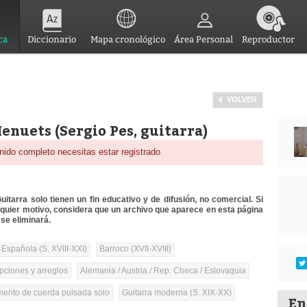
ca
Diccionario
Mapa cronológico
Área Personal
Reproductor
VOLVER
enuets (Sergio Pes, guitarra)
nido completo necesitas estar registrado
itarra solo tienen un fin educativo y de difusión, no comercial. Si
lquier motivo, considera que un archivo que aparece en esta página
se eliminará.
 Española (S. XVIII-XXI)
Barroco (XVII-XVIII)
pciones y arreglos
Alemania / Austria / Rep. Checa / Eslovaquia
umento de cuerda pulsada solo
Guitarra moderna (S. XIX-XX)
En