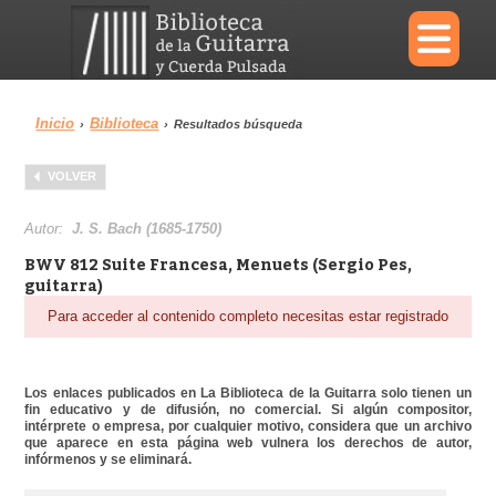
×
Inicio
Biblioteca
›
›
Resultados búsqueda
Menu
VOLVER
Biblioteca
Diccionario
Autor:
J. S. Bach (1685-1750)
BWV 812 Suite Francesa, Menuets (Sergio Pes,
guitarra)
Para acceder al contenido completo necesitas estar registrado
Área personal
Reproductor
Los enlaces publicados en La Biblioteca de la Guitarra solo tienen un
fin educativo y de difusión, no comercial. Si algún compositor,
intérprete o empresa, por cualquier motivo, considera que un archivo
que aparece en esta página web vulnera los derechos de autor,
infórmenos y se eliminará.